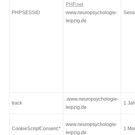
PHP.net
PHPSESSID
www.neuropsychologie-
Sess
leipzig.de
.www.neuropsychologie-
track
1 Jah
leipzig.de
www.neuropsychologie-
CookieScriptConsent:*
1 Mo
leipzig.de