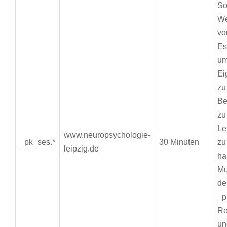
So
We
vo
Es
um
Ei
zu
Be
zu
Le
www.neuropsychologie-
_pk_ses.*
30 Minuten
zu
leipzig.de
ha
Mu
de
_p
Re
un