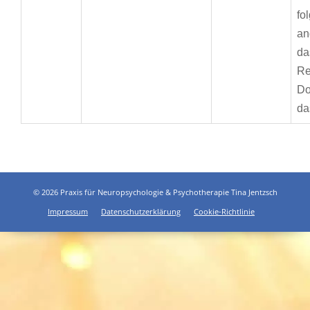
fo
an
da
Re
Do
da
© 2026 Praxis für Neuropsychologie & Psychotherapie Tina Jentzsch
Impressum
Datenschutzerklärung
Cookie-Richtlinie