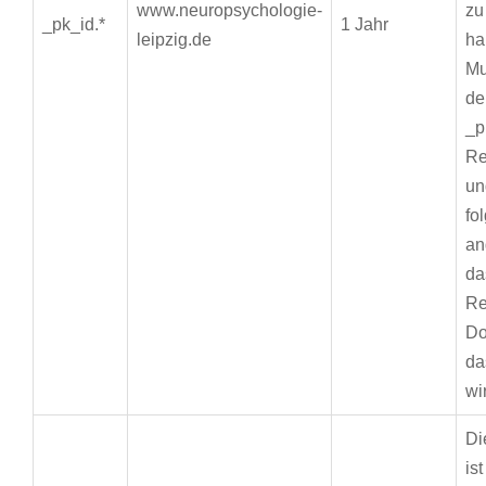
www.neuropsychologie-
zu
_pk_id.*
1 Jahr
leipzig.de
ha
Mu
de
_p
Re
un
fo
an
da
Re
Do
da
wi
Di
is